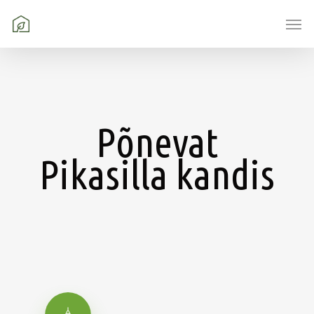
Skip
Men
to
main
content
Põnevat
Pikasilla
kandis