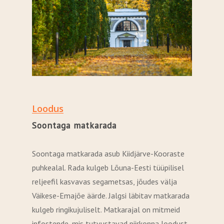
Loodus
Soontaga matkarada
Soontaga matkarada asub Kiidjärve-Kooraste
puhkealal. Rada kulgeb Lõuna-Eesti tüüpilisel
reljeefil kasvavas segametsas, jõudes välja
Väikese-Emajõe äärde. Jalgsi läbitav matkarada
kulgeb ringikujuliselt. Matkarajal on mitmeid
infostende, mis tutvustavad piirkonna loodust.