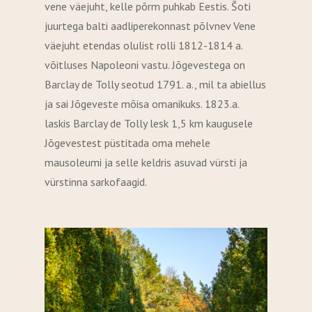
vene väejuht, kelle põrm puhkab Eestis. Šoti
juurtega balti aadliperekonnast põlvnev Vene
väejuht etendas olulist rolli 1812-1814 a.
võitluses Napoleoni vastu. Jõgevestega on
Barclay de Tolly seotud 1791. a., mil ta abiellus
ja sai Jõgeveste mõisa omanikuks. 1823.a.
laskis Barclay de Tolly lesk 1,5 km kaugusele
Jõgevestest püstitada oma mehele
mausoleumi ja selle keldris asuvad vürsti ja
vürstinna sarkofaagid.