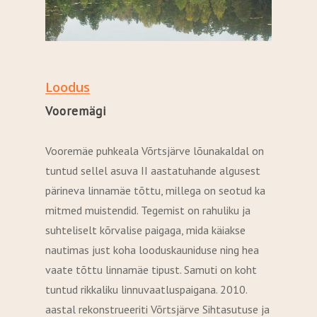
Loodus
Vooremägi
Vooremäe puhkeala Võrtsjärve lõunakaldal on
tuntud sellel asuva II aastatuhande algusest
pärineva linnamäe tõttu, millega on seotud ka
mitmed muistendid. Tegemist on rahuliku ja
suhteliselt kõrvalise paigaga, mida käiakse
nautimas just koha looduskauniduse ning hea
vaate tõttu linnamäe tipust. Samuti on koht
tuntud rikkaliku linnuvaatluspaigana. 2010.
aastal rekonstrueeriti Võrtsjärve Sihtasutuse ja