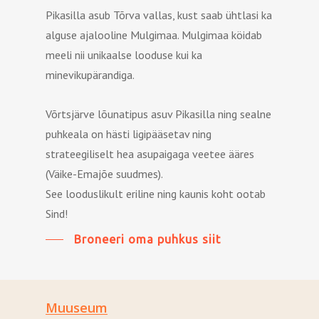
Pikasilla asub Tõrva vallas, kust saab ühtlasi ka
alguse ajalooline Mulgimaa. Mulgimaa köidab
meeli nii unikaalse looduse kui ka
minevikupärandiga.
Võrtsjärve lõunatipus asuv Pikasilla ning sealne
puhkeala on hästi ligipääsetav ning
strateegiliselt hea asupaigaga veetee ääres
(Väike-Emajõe suudmes).
See looduslikult eriline ning kaunis koht ootab
Sind!
Broneeri oma puhkus siit
Muuseum