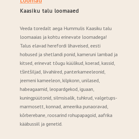
Loomad
Kaasiku talu loomaaed
Veeda toredalt aega Hummulis Kaasiku talu
loomaaias ja kohtu erinevate loomadega!
Talus elavad herefordi lihaveised, eesti
hobused ja shetlandi ponid, kameruni lambad ja
kitsed, erinevat tõugu küülikud, koerad, kassid,
tšintšiljad, liivahiired, panterkameeleonid,
jeemeni kameeleon, kilpkonn, unilased,
habeagaamid, leopardgekod, iguaan,
kuningpüütonid, silmsisalik, tuhkrud, valgetups-
marmosett, konnad, ameerika punaoravad,
kõrberebane, roosarind rohupapagoid, aafrika
kääbussiil ja genetid.