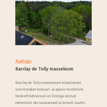
Ajalugu
Barclay de Tolly mauseleum
Barclay de Tolly mausoleumi külastamist
soovitatakse kultuuri- ja ajaloo huvilistele.
Kindralfeldmarssal on Eestiga seotud
inimestest üks kuulsamaid ja ilmselt suurim